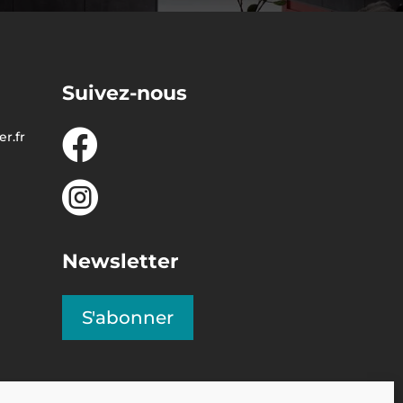
Suivez-nous

r.fr

Newsletter
S'abonner