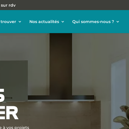
 sur rdv
trouver
Nos actualités
Qui sommes-nous ?
S
ER
 à vos projets