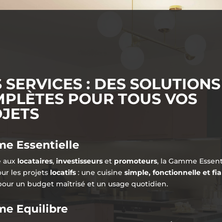
 SERVICES : DES SOLUTIONS
PLÈTES POUR TOUS VOS
JETS
e Essentielle
e aux
locataires
,
investisseurs
et
promoteurs
, la Gamme Essenti
our les projets
locatifs
: une cuisine
simple, fonctionnelle et fi
our un budget maîtrisé et un usage quotidien.
e Equilibre