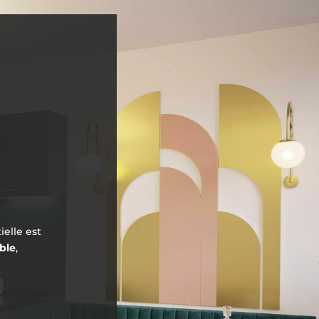
elle est
able
,