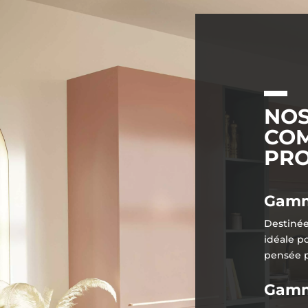
NOS
COM
PRO
Gamm
Destiné
idéale p
pensée p
Gamm